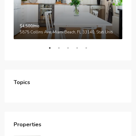
$4,500/mo
$3,
A
5875 Collins Ave, Miami Beach, FL 33140, Stati Uniti
210
Topics
Properties