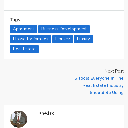
Tags
Apartment
Business Development
House for families
Houzez
Luxury
Real Estate
Next Post
5 Tools Everyone In The
Real Estate Industry
Should Be Using
Kh41rx