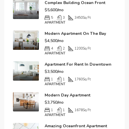
Complex Building Ocean Front
$5,600/mo
5
3
3450
Sq Ft
APARTMENT
Modern Apartment On The Bay
$4,500/mo
4
2
1200
Sq Ft
APARTMENT
Apartment For Rent In Downtown
$3,500/mo
1
1
1760
Sq Ft
APARTMENT
Modern Day Apartment
$3,750/mo
1
1
1678
Sq Ft
APARTMENT
Amazing Oceanfront Apartment