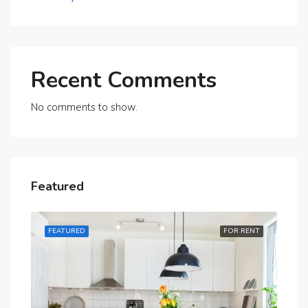
Recent Comments
No comments to show.
Featured
RENT
FEATURED
FOR RENT
FE