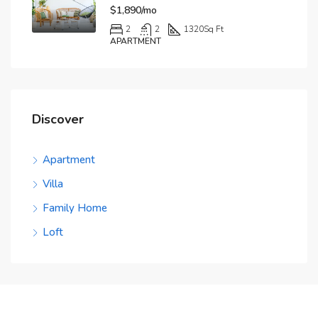
$1,890/mo
2
2
1320
Sq Ft
APARTMENT
Discover
Apartment
Villa
Family Home
Loft