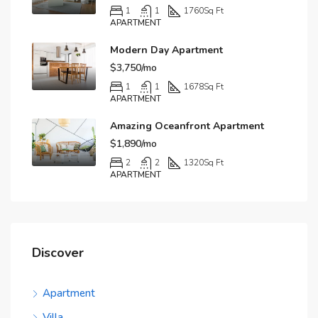
1
1
1760
Sq Ft
APARTMENT
Modern Day Apartment
$3,750/mo
1
1
1678
Sq Ft
APARTMENT
Amazing Oceanfront Apartment
$1,890/mo
2
2
1320
Sq Ft
APARTMENT
Discover
Apartment
Villa