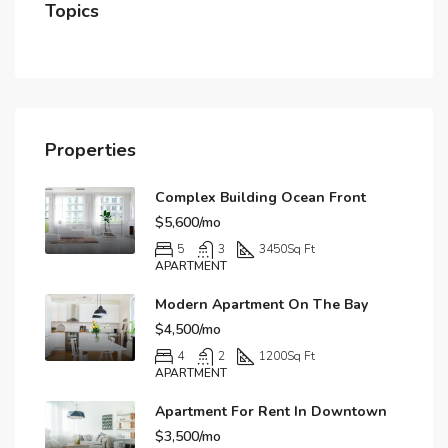
Topics
Properties
Complex Building Ocean Front
$5,600/mo
5
3
3450
Sq Ft
APARTMENT
Modern Apartment On The Bay
$4,500/mo
4
2
1200
Sq Ft
APARTMENT
Apartment For Rent In Downtown
$3,500/mo