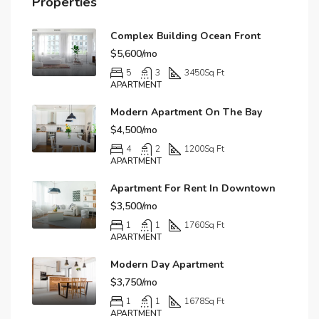
Properties
Complex Building Ocean Front
$5,600/mo
5
3
3450
Sq Ft
APARTMENT
Modern Apartment On The Bay
$4,500/mo
4
2
1200
Sq Ft
APARTMENT
Apartment For Rent In Downtown
$3,500/mo
1
1
1760
Sq Ft
APARTMENT
Modern Day Apartment
$3,750/mo
1
1
1678
Sq Ft
APARTMENT