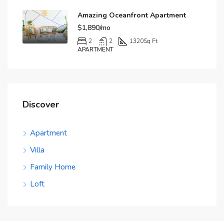
Amazing Oceanfront Apartment
$1,890/mo
2
2
1320
Sq Ft
APARTMENT
Discover
Apartment
Villa
Family Home
Loft