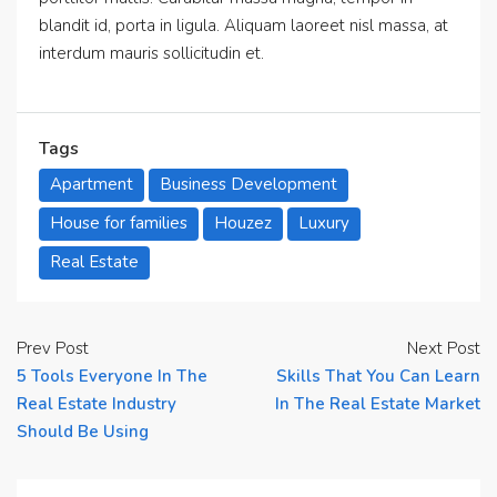
blandit id, porta in ligula. Aliquam laoreet nisl massa, at
interdum mauris sollicitudin et.
Tags
Apartment
Business Development
House for families
Houzez
Luxury
Real Estate
Prev Post
Next Post
5 Tools Everyone In The
Skills That You Can Learn
Real Estate Industry
In The Real Estate Market
Should Be Using