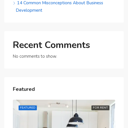
14 Common Misconceptions About Business
Development
Recent Comments
No comments to show.
Featured
RENT
FEATURED
FOR RENT
FE